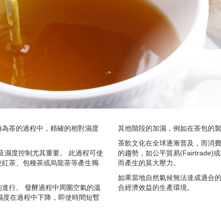
轉為茶的過程中，精確的相對濕度
其他階段的加濕，例如在茶包的
茶飲文化在全球逐漸普及，而消
及濕度控制尤其重要。 此過程可使
的趨勢，如公平貿易(Fairtra
使紅茶、包種茶或烏龍茶等產生獨
而產生的莫大壓力。
如果當地自然氣候無法達成適合的生
進行。 發酵過程中周圍空氣的溫
合經濟效益的生產環境。
如果濕度在過程中下降，即使時間短暫