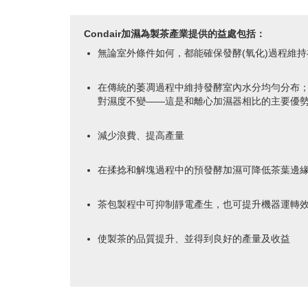
Condair加濕為製茶產業提供的益處包括：
無論室外條件如何，都能確保發酵(氧化)過程維持在
在傳統的萎凋過程中維持發酵室內水分均勻分布；
對濕度不變——這是和離心加濕器相比的主要優
減少浪費、提高產量
在揉捻和解塊過程中的預發酵加濕可降低茶葉邊
茶包製程中可抑制靜電產生，也可提升機器運轉
使製茶的品質提升、並得到良好的產量及收益