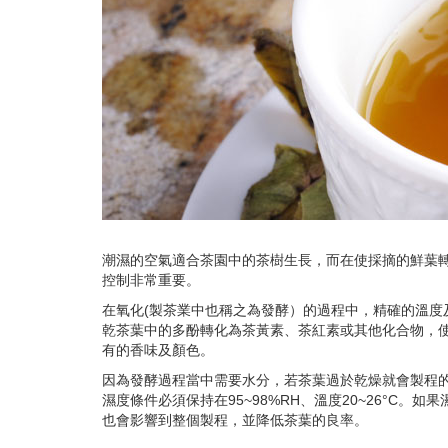
潮濕的空氣適合茶園中的茶樹生長，而在使採摘的鮮葉
控制非常重要。
在氧化(製茶業中也稱之為發酵）的過程中，精確的溫度
乾茶葉中的多酚轉化為茶黃素、茶紅素或其他化合物，
有的香味及顏色。
因為發酵過程當中需要水分，若茶葉過於乾燥就會製程的
濕度條件必須保持在95~98%RH、溫度20~26°C。
也會影響到整個製程，並降低茶葉的良率。