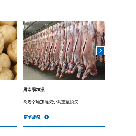
屠宰場加濕
冷藏庫加濕
為屠宰場加濕減少其重量損失
冷藏庫中的
更多資訊
更多資訊