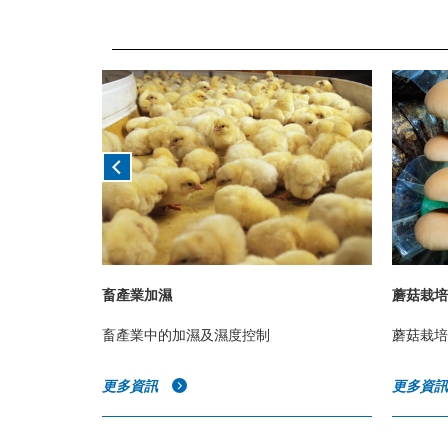
畜產業加濕
蘑菇栽培
畜產業中的加濕及濕度控制
蘑菇栽培
更多資訊
更多資