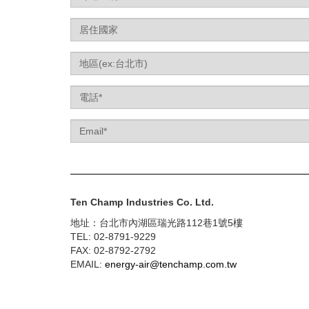
Country
Label
Region
Label
Telephone
Email
Ten Champ Industries Co. Ltd.
地址：台北市內湖區瑞光路112巷1號5樓
TEL:
02-8791-9229
FAX:
02-8792-2792
EMAIL:
energy-air@tenchamp.com.tw