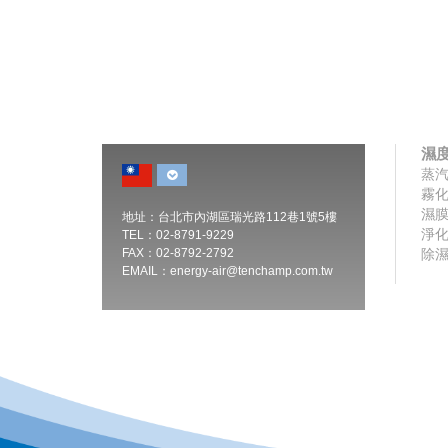
濕
蒸
霧
濕
地址：台北市內湖區瑞光路112巷1號5樓
淨
TEL：02-8791-9229
FAX：02-8792-2792
除
EMAIL：
energy-air@tenchamp.com.tw