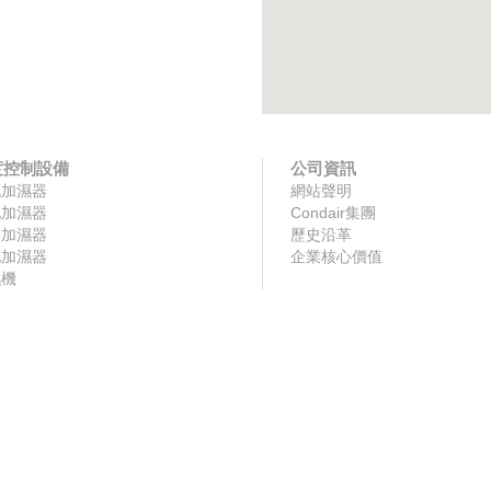
度控制設備
公司資訊
汽加濕器
網站聲明
化加濕器
Condair集團
膜加濕器
歷史沿革
化加濕器
企業核心價值
濕機