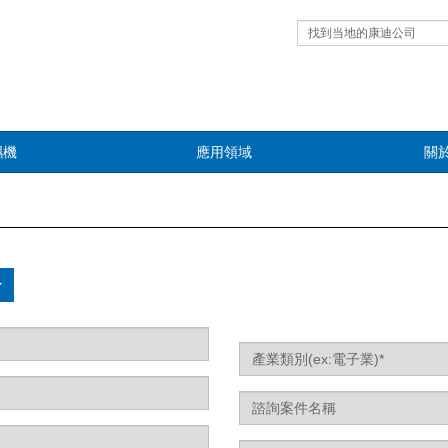
找到当地的康迪公司
濕機
應用領域
關
Label
Industry
Label
Subject
of
Enquiry