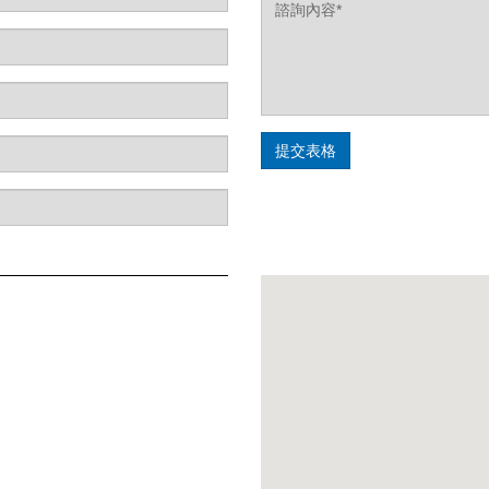
Label
Label