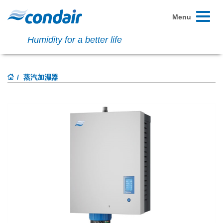
Toggle
Menu
navigati
Humidity for a better life
蒸汽加濕器