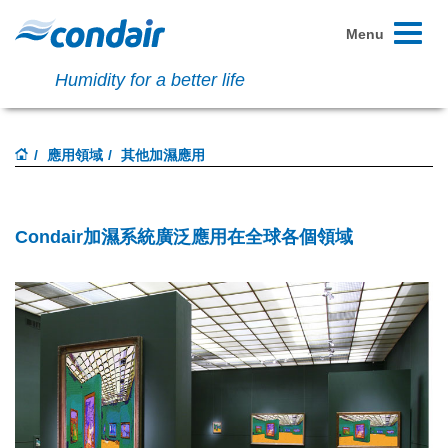
Toggle
Menu
navigati
Humidity for a better life
應用領域
其他加濕應用
Condair加濕系統廣泛應用在全球各個領域