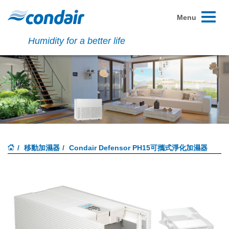
Toggle
Menu
navigati
Humidity for a better life
移動加濕器
Condair Defensor PH15可攜式淨化加濕器
Previous
Next