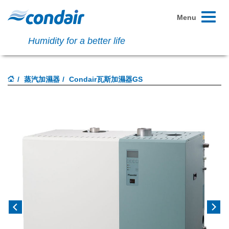
Toggle
Menu
navigati
Humidity for a better life
蒸汽加濕器
Condair瓦斯加濕器GS
Previous
Next