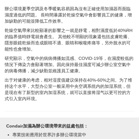
辦公環境夏季空調及冬季暖氣容易因為沒有正確使用加濕器而面臨
濕度過低的問題。 長時間暴露於乾燥空氣中會影響員工的健康，增
加缺勤的可能並降低工作效率。
乾燥空氣帶來比較顯著的影響之一就是靜電，相對濕度低於40%RH
的臨界值時靜電就會產生。 其他較不明顯的現象還包括皮膚乾癢、
隱形眼鏡乾燥而造成眼睛不適、眼睛和喉嚨疼痛等，另外脫水的可
能性也會增加。
研究顯示，空氣中的病病傳播如流感、COVID-19等，在濕度較低的
情況下傳染力會顯著增加。因此保持最佳濕度可減少辦公室空氣中
的病毒傳播，減少缺勤並維護員工健康。
出于对健康的考虑，相对湿度值建议保持在40%-60%之间。为了维
持这个水平，大型办公室一般采用中央空调系统内的加湿系统，但
是现在有了新型的室内加湿系统，就可以直接将湿气以更可控的方
式引入室内环境。
Condair加濕為辦公環境帶來的益處包括：
專業技術應用於世界許多辦公環境當中